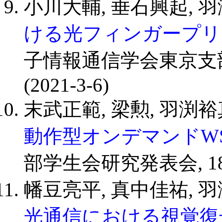
小川大輔, 垂石興起, 羽
ける光フィンガープリ
子情報通信学会東京支部学
(2021-3-6)
末武正範, 梁勲, 羽渕裕
動作型オンデマンドWS
部学生会研究発表会, 18(A-9
幡豆亮平, 真中佳祐, 羽
光通信における視覚復