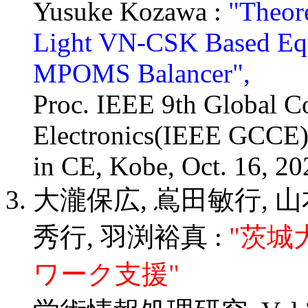
Yusuke Kozawa :
"Theore
Light VN-CSK Based Equ
MPOMS Balancer",
Proc. IEEE 9th Global 
Electronics(IEEE GCCE)
in CE, Kobe, Oct. 16, 20
大瀧保広, 嶌田敏行, 山
秀行, 羽渕裕真 :
"茨城
ワーク支援"