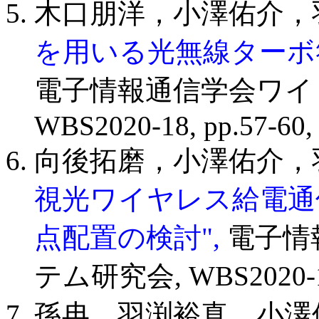
木口朋洋，小澤佑介，
を用いる光無線ターボ符
電子情報通信学会ワイ
WBS2020-18, pp.57-60, 
向後拓磨，小澤佑介，
視光ワイヤレス給電通
点配置の検討",
電子情
テム研究会, WBS2020-19, 
孫冉，羽渕裕真，小澤