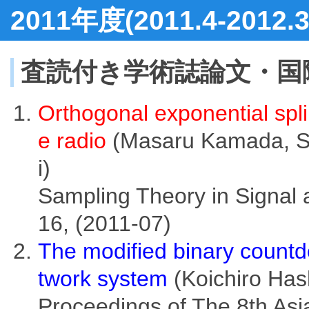
2011年度(2011.4-201
査読付き学術誌論文・国
Orthogonal exponential spli
e radio
(Masaru Kamada, 
i)
Sampling Theory in Signal 
16, (2011-07)
The modified binary count
twork system
(Koichiro Ha
Proceedings of The 8th Asi