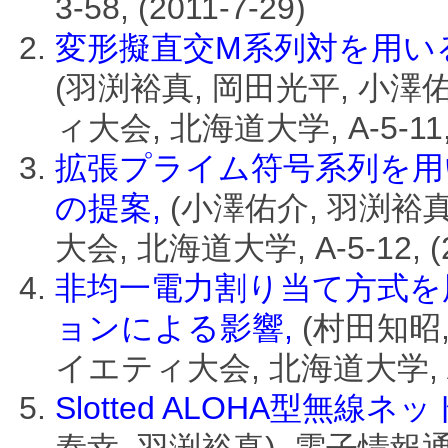
3-58, (2011-7-29)
変形擬直交M系列対を用いる
(羽渕裕真, 岡田光平, 小
ィ大会, 北海道大学, A-5-11, (
拡張プライム符号系列を用い
の提案,
(小澤佑介, 羽渕裕
大会, 北海道大学, A-5-12, (2
非均一電力割り当て方式を
ョンによる影響,
(村田知昭
イエティ大会, 北海道大学, A-5-
Slotted ALOHA型無