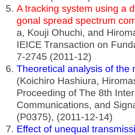
A tracking system using a di
gonal spread spectrum co
a, Kouji Ohuchi, and Hiro
IEICE Transaction on Fund
7-2745 (2011-12)
Theoretical analysis of th
(Koichiro Hashiura, Hiroma
Proceeding of The 8th Inte
Communications, and Signa
(P0375), (2011-12-14)
Effect of unequal transmiss