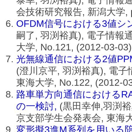
泰幸, 羽渕裕真), 電子
会技術研究報告, 新潟大学, pp.31
OFDM信号における3値シ
嗣了, 羽渕裕真), 電子情
大学, No.121, (2012-03-03)
光無線通信における2値PP
(澄川京平, 羽渕裕真), 
東海大学, No.122, (2012-03
路車単方向通信におけるRA
の一検討,
(黒田幸伸,羽渕裕
京支部学生会発表会, 東海大学, No
変形擬3進M系列を用いる